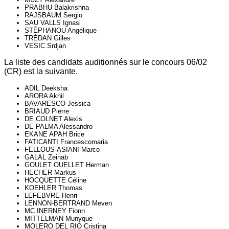
PRABHU Balakrishna
RAJSBAUM Sergio
SAU VALLS Ignasi
STÉPHANOU Angélique
TRÉDAN Gilles
VESIC Srdjan
La liste des candidats auditionnés sur le concours 06/02
(CR) est la suivante.
ADIL Deeksha
ARORA Akhil
BAVARESCO Jessica
BRIAUD Pierre
DE COLNET Alexis
DE PALMA Alessandro
EKANE APAH Brice
FATICANTI Francescomaria
FELLOUS-ASIANI Marco
GALAL Zeinab
GOULET OUELLET Herman
HECHER Markus
HOCQUETTE Céline
KOEHLER Thomas
LEFEBVRE Henri
LENNON-BERTRAND Meven
MC INERNEY Fionn
MITTELMAN Munyque
MOLERO DEL RIO Cristina