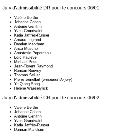
Jury d'admissibilité DR pour le concours 06/01 :
Valérie Berthé
Johanne Cohen
Antoine Genitrini
Yves Grandvalet
Katia Jaffrès-Runser
Arnaud Legrand
Damian Markham
Anca Muscholl
Anastasia Paparrizou
Loïc Paulevé
Michael Poss
Jean-Florent Raymond
Romain Rouvoy
Thomas Seiller
Pierre Senellart (
président du jury
)
Ye-Qiong Song
Hélène Waeselynck
Jury d'admissibilité CR pour le concours 06/02 :
Valérie Berthé
Johanne Cohen
Antoine Genitrini
Yves Grandvalet
Katia Jaffrès-Runser
Damian Markham