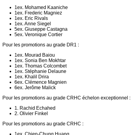
1ex. Mohamed Kaaniche
1ex. Frederic Magniez
1ex. Eric Rivals
1ex. Anne Siegel
5ex. Giuseppe Castagna
5ex. Veronique Cortier
Pour les promotions au grade DR1 :
1ex. Mourad Baiou
1ex. Sonia Ben Mokhtar
1ex. Thomas Colcombet
1ex. Stéphanie Delaune
1ex. Khalil Drira
6ex. Clémence Magnien
6ex. Jerôme Malick
Pour les promotions au grade CRHC échelon exceptionnel :
1. Rachid Echahed
2. Olivier Finkel
Pour les promotions au grade CRHC :
1ex. Chien-Chung Huang