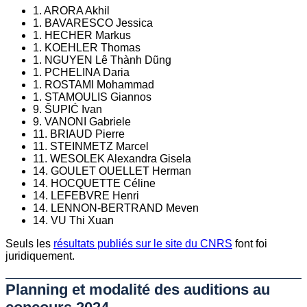
1. ARORA Akhil
1. BAVARESCO Jessica
1. HECHER Markus
1. KOEHLER Thomas
1. NGUYEN Lê Thành Dũng
1. PCHELINA Daria
1. ROSTAMI Mohammad
1. STAMOULIS Giannos
9. ŠUPIĆ Ivan
9. VANONI Gabriele
11. BRIAUD Pierre
11. STEINMETZ Marcel
11. WESOLEK Alexandra Gisela
14. GOULET OUELLET Herman
14. HOCQUETTE Céline
14. LEFEBVRE Henri
14. LENNON-BERTRAND Meven
14. VU Thi Xuan
Seuls les
résultats publiés sur le site du CNRS
font foi
juridiquement.
Planning et modalité des auditions au