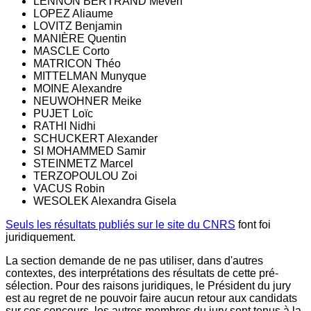
LENNON BERTRAND Meven
LOPEZ Aliaume
LOVITZ Benjamin
MANIÈRE Quentin
MASCLE Corto
MATRICON Théo
MITTELMAN Munyque
MOINE Alexandre
NEUWOHNER Meike
PUJET Loïc
RATHI Nidhi
SCHUCKERT Alexander
SI MOHAMMED Samir
STEINMETZ Marcel
TERZOPOULOU Zoi
VACUS Robin
WESOLEK Alexandra Gisela
Seuls les résultats publiés sur le site du CNRS
font foi
juridiquement.
La section demande de ne pas utiliser, dans d'autres
contextes, des interprétations des résultats de cette pré-
sélection. Pour des raisons juridiques, le Président du jury
est au regret de ne pouvoir faire aucun retour aux candidats
sur ces concours, les autres membres du jury sont tenus à la