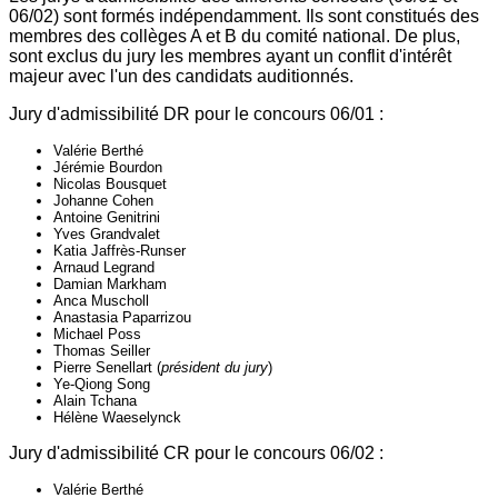
06/02) sont formés indépendamment. Ils sont constitués des
membres des collèges A et B du comité national. De plus,
sont exclus du jury les membres ayant un conflit d'intérêt
majeur avec l'un des candidats auditionnés.
Jury d'admissibilité DR pour le concours 06/01 :
Valérie Berthé
Jérémie Bourdon
Nicolas Bousquet
Johanne Cohen
Antoine Genitrini
Yves Grandvalet
Katia Jaffrès-Runser
Arnaud Legrand
Damian Markham
Anca Muscholl
Anastasia Paparrizou
Michael Poss
Thomas Seiller
Pierre Senellart (
président du jury
)
Ye-Qiong Song
Alain Tchana
Hélène Waeselynck
Jury d'admissibilité CR pour le concours 06/02 :
Valérie Berthé