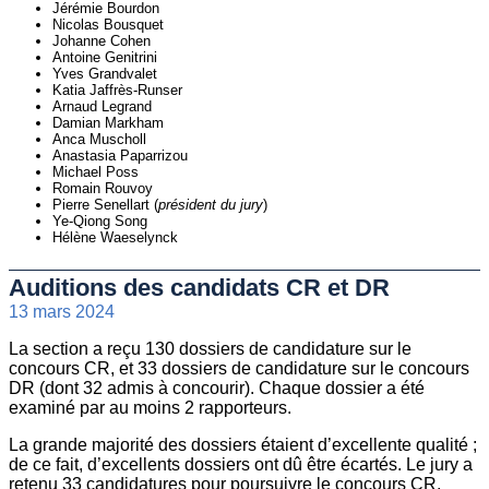
Jérémie Bourdon
Nicolas Bousquet
Johanne Cohen
Antoine Genitrini
Yves Grandvalet
Katia Jaffrès-Runser
Arnaud Legrand
Damian Markham
Anca Muscholl
Anastasia Paparrizou
Michael Poss
Romain Rouvoy
Pierre Senellart (
président du jury
)
Ye-Qiong Song
Hélène Waeselynck
Auditions des candidats CR et DR
13 mars 2024
La section a reçu 130 dossiers de candidature sur le
concours CR, et 33 dossiers de candidature sur le concours
DR (dont 32 admis à concourir). Chaque dossier a été
examiné par au moins 2 rapporteurs.
La grande majorité des dossiers étaient d’excellente qualité ;
de ce fait, d’excellents dossiers ont dû être écartés. Le jury a
retenu 33 candidatures pour poursuivre le concours CR,