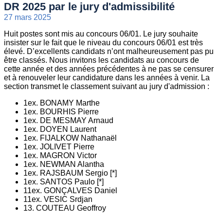
DR 2025 par le jury d'admissibilité
27 mars 2025
Huit postes sont mis au concours 06/01. Le jury souhaite
insister sur le fait que le niveau du concours 06/01 est très
élevé. D’excellents candidats n’ont malheureusement pas pu
être classés. Nous invitons les candidats au concours de
cette année et des années précédentes à ne pas se censurer
et à renouveler leur candidature dans les années à venir. La
section transmet le classement suivant au jury d'admission :
1ex. BONAMY Marthe
1ex. BOURHIS Pierre
1ex. DE MESMAY Arnaud
1ex. DOYEN Laurent
1ex. FIJALKOW Nathanaël
1ex. JOLIVET Pierre
1ex. MAGRON Victor
1ex. NEWMAN Alantha
1ex. RAJSBAUM Sergio [*]
1ex. SANTOS Paulo [*]
11ex. GONÇALVES Daniel
11ex. VESIC Srdjan
13. COUTEAU Geoffroy