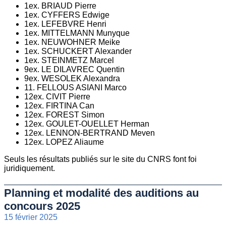
1ex. BRIAUD Pierre
1ex. CYFFERS Edwige
1ex. LEFEBVRE Henri
1ex. MITTELMANN Munyque
1ex. NEUWOHNER Meike
1ex. SCHUCKERT Alexander
1ex. STEINMETZ Marcel
9ex. LE DILAVREC Quentin
9ex. WESOLEK Alexandra
11. FELLOUS ASIANI Marco
12ex. CIVIT Pierre
12ex. FIRTINA Can
12ex. FOREST Simon
12ex. GOULET-OUELLET Herman
12ex. LENNON-BERTRAND Meven
12ex. LOPEZ Aliaume
Seuls les résultats publiés sur le site du CNRS font foi
juridiquement.
Planning et modalité des auditions au
concours 2025
15 février 2025